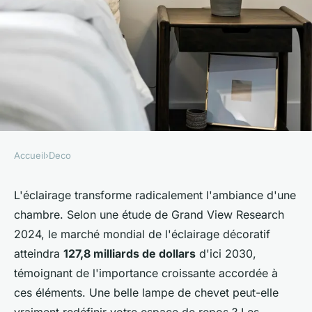
Accueil
›
Deco
DECO
Découvrez la lampe de chevet
L'éclairage transforme radicalement l'ambiance d'une
chambre. Selon une étude de Grand View Research
idéale pour votre décoration
2024, le marché mondial de l'éclairage décoratif
atteindra
127,8 milliards de dollars
d'ici 2030,
Luna
•
3 janvier 2026
•
8 min de lecture
témoignant de l'importance croissante accordée à
ces éléments. Une belle lampe de chevet peut-elle