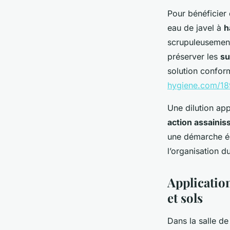
Pour bénéficier
eau de javel à
h
scrupuleusement
préserver les
su
solution confor
hygiene.com/18
Une dilution app
action assainis
une démarche éco
l’organisation d
Application
et sols
Dans la salle de