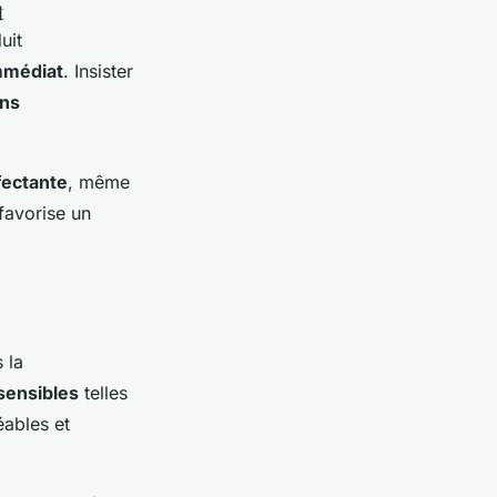
t
uit
immédiat
. Insister
ons
fectante
, même
favorise un
 la
sensibles
telles
éables et