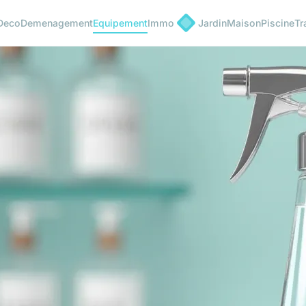
Deco
Demenagement
Equipement
Immo
Jardin
Maison
Piscine
Tr