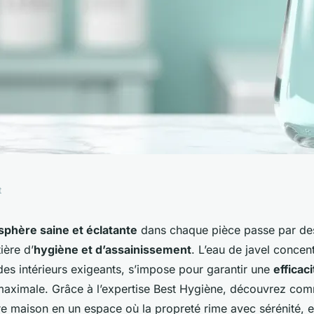
t
rée efficace avec
phère saine et éclatante
dans chaque pièce passe par de
ière d’
hygiène et d’assainissement
. L’eau de javel concent
s, usages et
des intérieurs exigeants, s’impose pour garantir une
efficaci
aximale. Grâce à l’expertise Best Hygiène, découvrez co
nels
e maison en un espace où la propreté rime avec sérénité, en