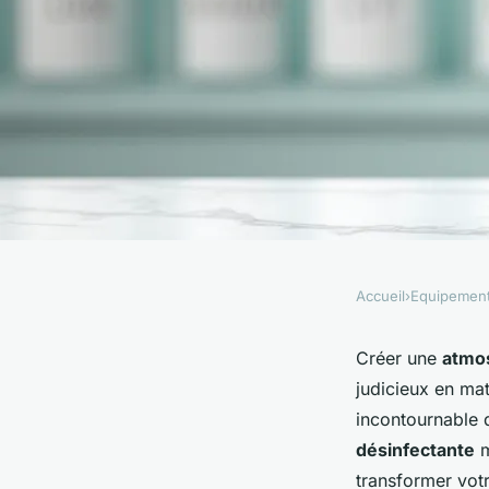
Accueil
›
Equipemen
EQUIPEMENT
Eau de javel concent
Créer une
atmos
judicieux en mat
best hygiène : astuce
incontournable 
désinfectante
m
conseils profession
transformer votr