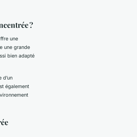
oncentrée ?
offre une
re une grande
ssi bien adapté
 d’un
est également
nvironnement
rée