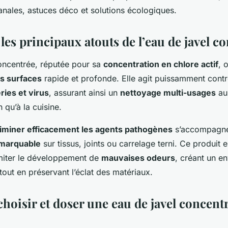
anales, astuces déco et solutions écologiques.
les principaux atouts de l’eau de javel c
concentrée, réputée pour sa
concentration en chlore actif
, 
es surfaces
rapide et profonde. Elle agit puissamment cont
ries et virus
, assurant ainsi un
nettoyage multi-usages
au
n qu’à la cuisine.
liminer efficacement les agents pathogènes
s’accompagne
emarquable
sur tissus, joints ou carrelage terni. Ce produit 
miter le développement de
mauvaises odeurs
, créant un e
 tout en préservant l’éclat des matériaux.
oisir et doser une eau de javel concent