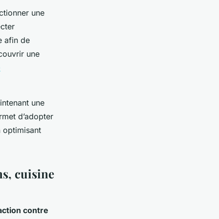
ectionner une
ecter
 afin de
écouvrir une
-
intenant une
met d’adopter
n optimisant
ns, cuisine
action contre