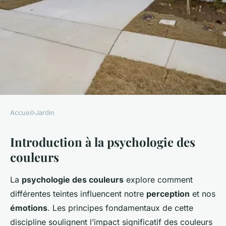
Accueil
›
Jardin
JARDIN
Introduction à la psychologie des
La psychologie des couleurs
couleurs
dans les sculptures de jardin
La
psychologie des couleurs
explore comment
Luna
•
2 janvier 2025
•
6 min de lecture
différentes teintes influencent notre
perception
et nos
émotions
. Les principes fondamentaux de cette
discipline soulignent l’impact significatif des couleurs