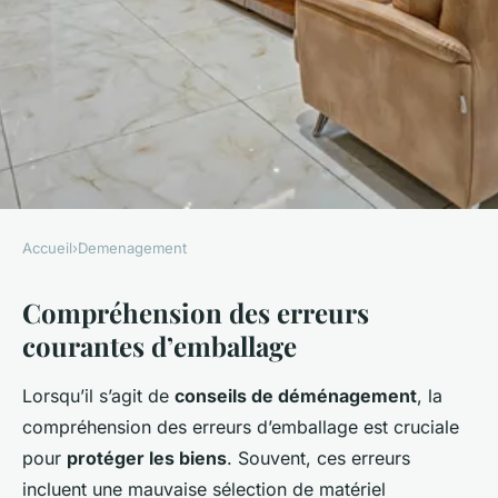
Accueil
›
Demenagement
DEMENAGEMENT
Compréhension des erreurs
Les erreurs courantes à éviter
courantes d’emballage
lors de l'emballage pour
déménagement
Lorsqu’il s’agit de
conseils de déménagement
, la
compréhension des erreurs d’emballage est cruciale
Luna
•
2 janvier 2025
•
4 min de lecture
pour
protéger les biens
. Souvent, ces erreurs
incluent une mauvaise sélection de matériel