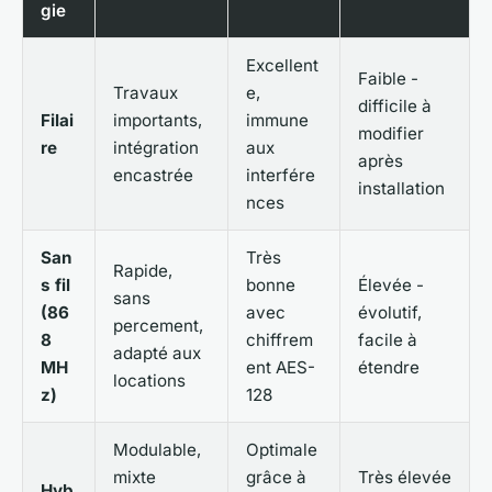
gie
Excellent
Faible -
Travaux
e,
difficile à
Filai
importants,
immune
modifier
re
intégration
aux
après
encastrée
interfére
installation
nces
San
Très
Rapide,
s fil
bonne
Élevée -
sans
(86
avec
évolutif,
percement,
8
chiffrem
facile à
adapté aux
MH
ent AES-
étendre
locations
z)
128
Modulable,
Optimale
mixte
grâce à
Très élevée
Hyb