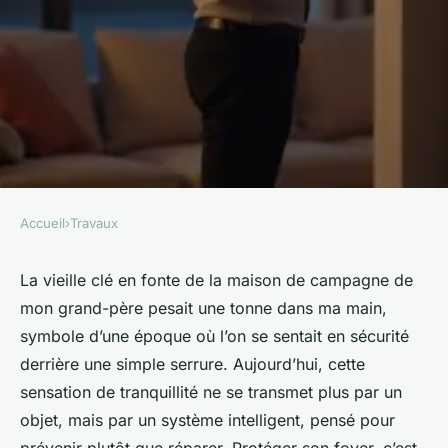
Accueil
›
Travaux
TRAVAUX
Choisir son système d'alarme
La vieille clé en fonte de la maison de campagne de
mon grand-père pesait une tonne dans ma main,
pour assurer une sécurité
symbole d’une époque où l’on se sentait en sécurité
optimale
derrière une simple serrure. Aujourd’hui, cette
sensation de tranquillité ne se transmet plus par un
Auberte
•
21/06/2026 08:53
•
12 min de lecture
objet, mais par un système intelligent, pensé pour